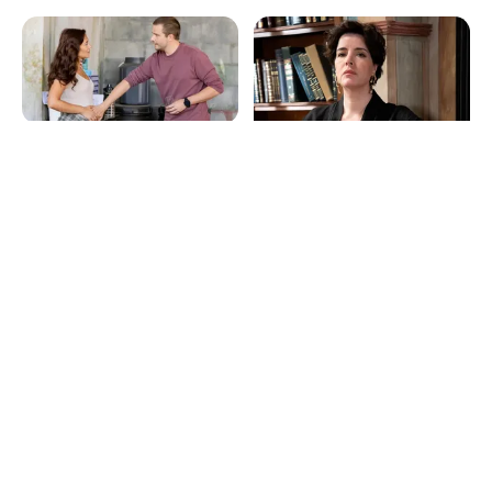
3 de junho de 2026
4 de março de 2026
Sofia Ribeiro e João
Anabela Moreira
Jesus assumem
rende-se às novelas:
namoro em exclusivo:
“Sou feliz a fazer
"Estamos felizes!"
novelas”