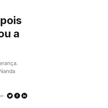
pois
ou a
erança.
 Nanda
ar: