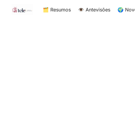
🗂 Resumos
👁 Antevisões
🌍 Nov