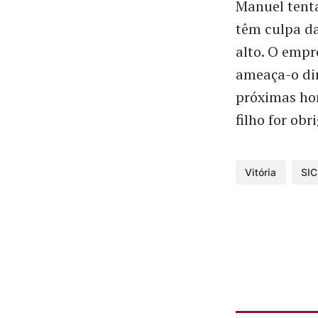
Manuel tent
têm culpa da
alto. O empr
ameaça-o dir
próximas hor
filho for obr
Vitória
SIC