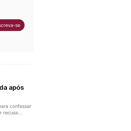
screva-se
ida após
para confessar
r recusa
ãe de Pilar