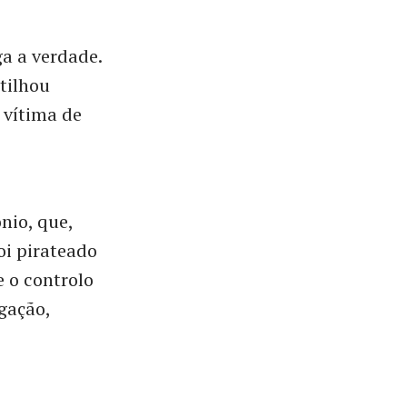
ga a verdade.
tilhou
 vítima de
nio, que,
oi pirateado
 o controlo
gação,