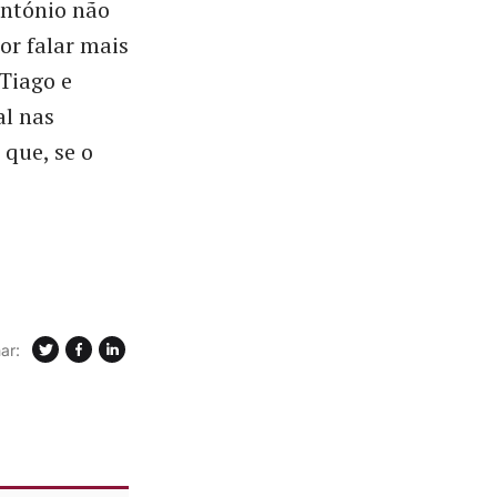
António não
or falar mais
 Tiago e
al nas
que, se o
ar: