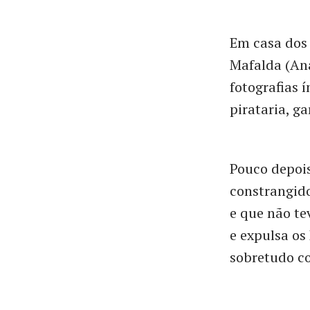
Em casa dos 
Mafalda (Ana
fotografias 
pirataria, g
Pouco depoi
constrangido
e que não te
e expulsa os
sobretudo c