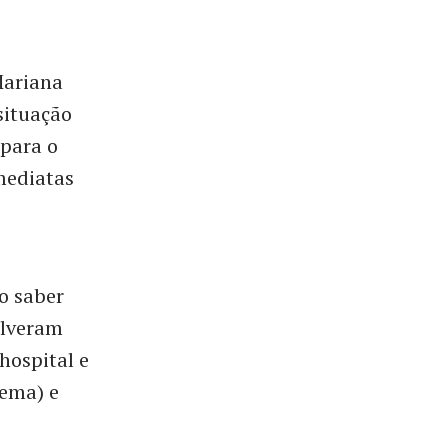
Mariana
situação
 para o
imediatas
o saber
olveram
hospital e
lema) e