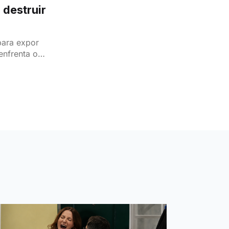
 destruir
para expor
enfrenta o
e tenta obter