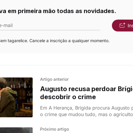
va em primeira mão todas as novidades.
e-mail
In
m tagarelice. Cancele a inscrição a qualquer momento.
Artigo anterior
Augusto recusa perdoar Bríg
descobrir o crime
Em A Herança, Brígida procura Augusto 
o crime que mudou tudo, mas o agriculto
qualquer perdão. A tensão aumenta e a m
teme ser presa.
Próximo artigo