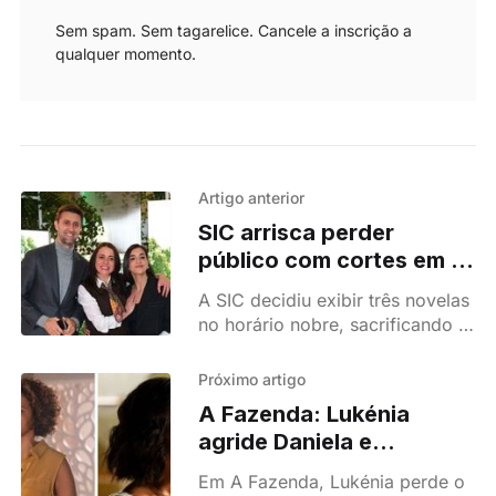
Sem spam. Sem tagarelice. Cancele a inscrição a
qualquer momento.
Artigo anterior
SIC arrisca perder
público com cortes em A
Herança para encaixar
A SIC decidiu exibir três novelas
três novelas à noite
no horário nobre, sacrificando a
duração de ‘A Herança’.
Episódios de apenas 24 minutos
Próximo artigo
e excesso de flashbacks têm
A Fazenda: Lukénia
revoltado quem acompanha a
agride Daniela e
trama.
segredos vêm ao de cima
Em A Fazenda, Lukénia perde o