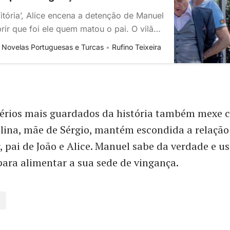
itória’, Alice encena a detenção de Manuel
ir que foi ele quem matou o pai. O vilão
meaças e o confronto torna-se explosivo.
– Novelas Portuguesas e Turcas
Rufino Teixeira
érios mais guardados da história também mexe 
lina, mãe de Sérgio, mantém escondida a relação
 pai de João e Alice. Manuel sabe da verdade e us
ara alimentar a sua sede de vingança.