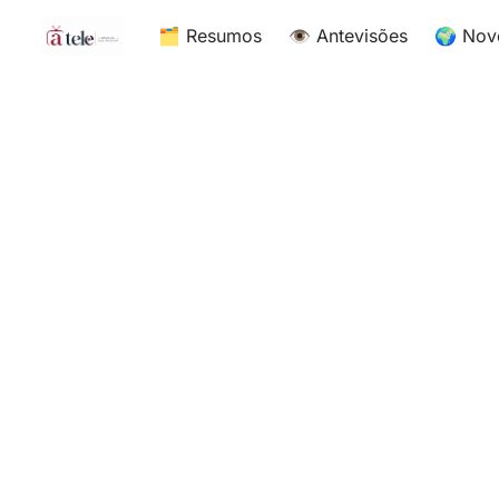
🗂 Resumos
👁 Antevisões
🌍 Nov