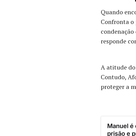
Quando enco
Confronta o 
condenação 
responde co
A atitude do
Contudo, Afo
proteger a m
Manuel é 
prisão e 