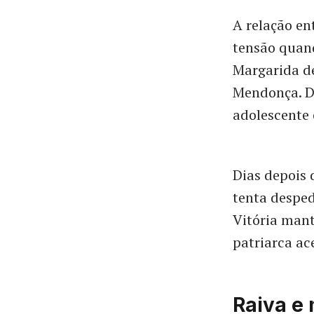
A relação en
tensão quand
Margarida d
Mendonça. De
adolescente 
Dias depois 
tenta desped
Vitória mant
patriarca a
Raiva e