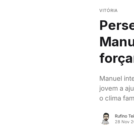
VITÓRIA
Pers
Manue
força
Manuel inte
jovem a aju
o clima fam
Rufino Tei
28 Nov 2