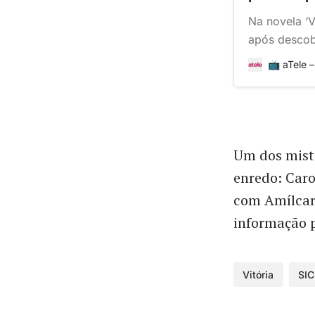
Na novela ‘V
após descobr
reage com a
📺 aTele 
Um dos mist
enredo: Caro
com Amílcar,
informação p
Vitória
SIC