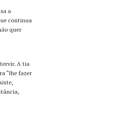
sa a
que continua
não quer
ervir. A tia
a “lhe fazer
iste,
tância,