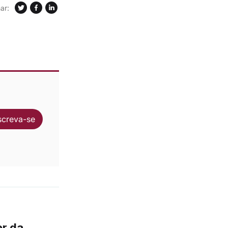
ar:
screva-se
er da