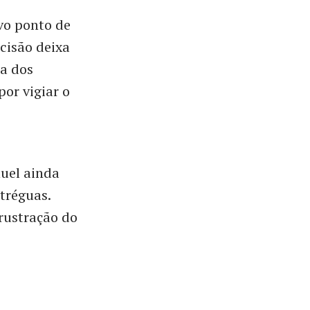
ovo ponto de
cisão deixa
a dos
or vigiar o
nuel ainda
tréguas.
rustração do