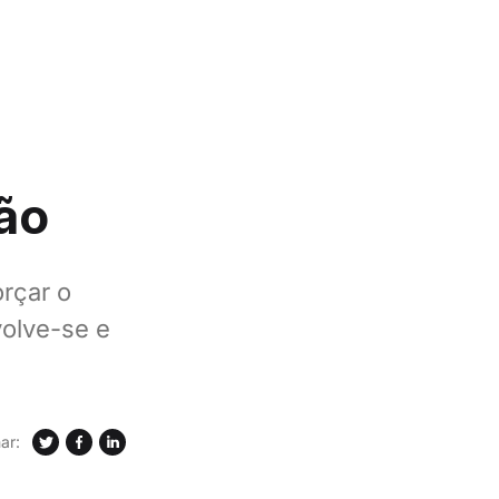
são
orçar o
volve-se e
ar: