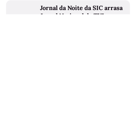
Jornal da Noite da SIC arrasa
Jornal Nacional da TVI
Artigo mais antigo ∙ Escolha do Editor
'Hell’s Kitchen Famosos' Está
de Volta à SIC com 13 Novas
Celebridades