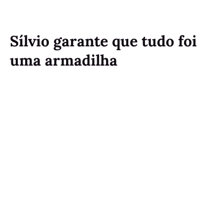
Sílvio garante que tudo foi
uma armadilha
O militar insiste que Yolanda está apenas a
tentar vingar-se dele.
Segundo a sua versão, a antiga companheira
nunca aceitou o fim da relação e terá