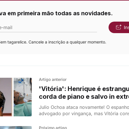
va em primeira mão todas as novidades.
e-mail
In
m tagarelice. Cancele a inscrição a qualquer momento.
Artigo anterior
'Vitória': Henrique é estran
corda de piano e salvo in ext
de noite de paixão!
Julio Ochoa ataca novamente! O espanhol
advogado por vingança, mas Vitória cons
acabando os dois por se entregar ao amo
Próximo artigo