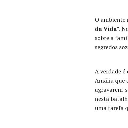
O ambiente 
da Vida"
. N
sobre a famí
segredos soz
A verdade é 
Amália que a
agravarem-se
nesta batalh
uma tarefa q