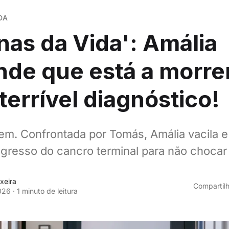
DA
nas da Vida': Amália
de que está a morre
terrível diagnóstico!
m. Confrontada por Tomás, Amália vacila e
egresso do cancro terminal para não chocar a
xeira
Compartilh
026
·
1 minuto de leitura