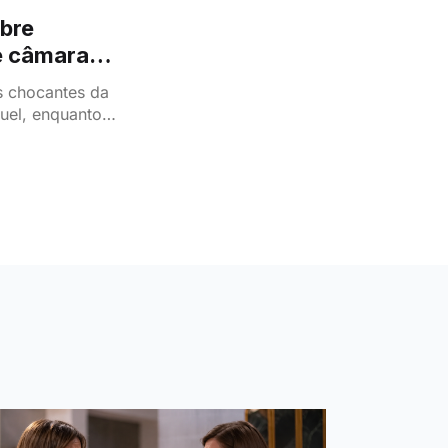
obre
de câmara
 chocantes da
guel, enquanto a