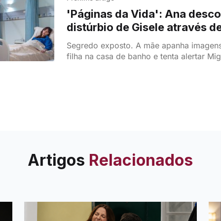
'Páginas da Vida': Ana desc
distúrbio de Gisele através 
oculta!
Segredo exposto. A mãe apanha imagens
filha na casa de banho e tenta alertar Mi
jovem sofre em silêncio.
Artigos
Relacionados