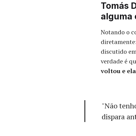
Tomás D
alguma 
Notando o c
diretamente
discutido em
verdade é qu
voltou e el
"Não tenho
dispara an