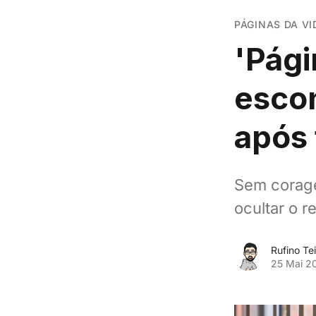
PÁGINAS DA VI
'Pági
escon
após 
Sem corage
ocultar o r
Rufino Tei
25 Mai 2