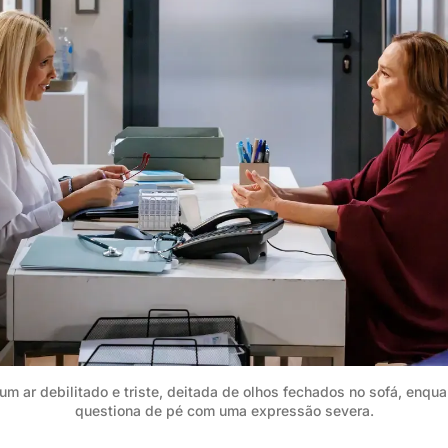
m ar debilitado e triste, deitada de olhos fechados no sofá, enqua
questiona de pé com uma expressão severa.