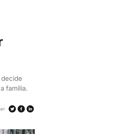
r
 decide
 família.
ar: