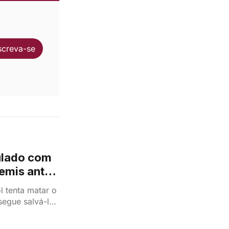
screva-se
gulado com
remis antes
 tenta matar o
egue salvá-lo,
r.