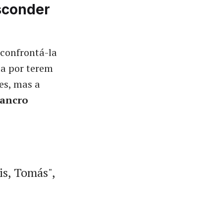
sconder
confrontá-la
da por terem
es, mas a
cancro
is, Tomás",