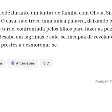
lode durante um jantar de família com Olívia, Sí
. O casal não troca uma única palavra, deixando o
 tarde, confrontada pelos filhos para fazer as pa
desaba em lágrimas e cala-se, incapaz de revelar 
á prestes a desmoronar-se.
da
🔮 Antevisões
SIC
Compartilh