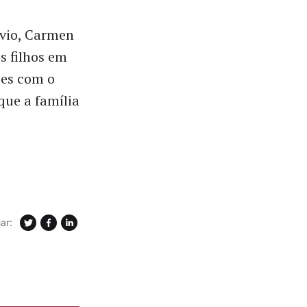
lvio, Carmen
s filhos em
zes com o
que a família
ar: