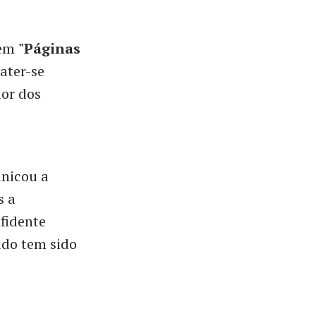
 em
"Páginas
ater-se
ior dos
nicou a
s a
fidente
ido tem sido