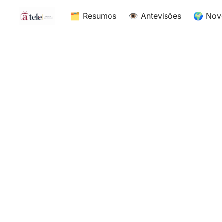
🗂 Resumos
👁 Antevisões
🌍 Nov