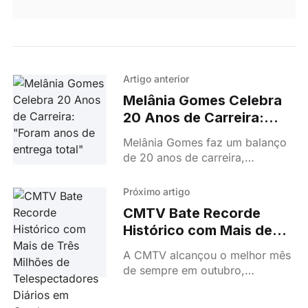
Artigo anterior
Melânia Gomes Celebra
20 Anos de Carreira:
"Foram anos de entrega
Melânia Gomes faz um balanço
total"
de 20 anos de carreira,
destacando desafios e
conquistas no teatro e na
Próximo artigo
televisão. Uma trajetória de
CMTV Bate Recorde
sucesso.
Histórico com Mais de
Três Milhões de
A CMTV alcançou o melhor mês
Telespectadores Diários
de sempre em outubro,
em Outubro
superando três milhões de
telespectadores diários e