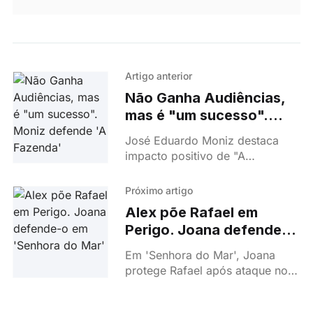
Artigo anterior
Não Ganha Audiências,
mas é "um sucesso".
Moniz defende 'A
José Eduardo Moniz destaca
Fazenda'
impacto positivo de "A
Fazenda", a primeira novela da
TVI exibida em simultâneo em
Próximo artigo
canal aberto e streaming.
Alex põe Rafael em
Perigo. Joana defende-o
em 'Senhora do Mar'
Em 'Senhora do Mar', Joana
protege Rafael após ataque no
hotel. Alex é o principal
suspeito, e os Bettencourt