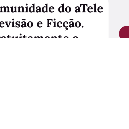
omunidade do aTele
evisão e Ficção.
ratuitamente e
 quando desejar.