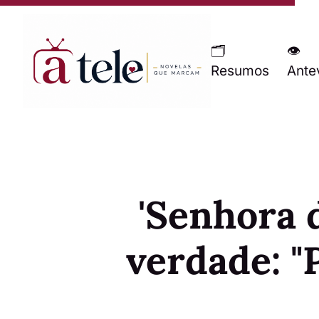
🗂
👁
Resumos
Ante
'Senhora 
verdade: 