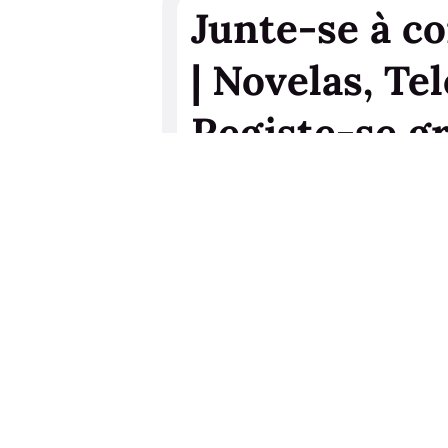
Junte-se à c
| Novelas, Tel
Registe-se g
faça upgrade