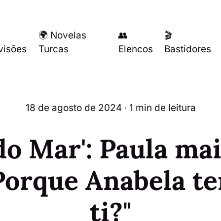
🌍 Novelas
👥
🎬
visões
Turcas
Elencos
Bastidores
18 de agosto de 2024
∙ 1 min de leitura
do Mar': Paula mai
"Porque Anabela t
ti?"