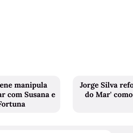
lene manipula
Jorge Silva ref
ar com Susana e
do Mar' como
Fortuna