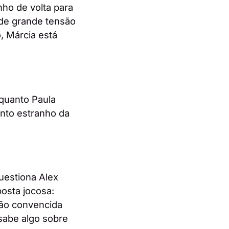
nho de volta para
de grande tensão
, Márcia está
nquanto Paula
nto estranho da
uestiona Alex
osta jocosa:
não convencida
 sabe algo sobre