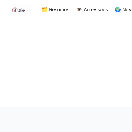
🗂 Resumos
👁 Antevisões
🌍 Nov