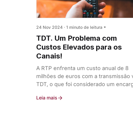
24 Nov 2024
·
1 minuto de leitura
TDT. Um Problema com
Custos Elevados para os
Canais!
A RTP enfrenta um custo anual de 8
milhões de euros com a transmissão 
TDT, o que foi considerado um encar
brutal pelo Governo. A plataforma, qu
Leia mais
tem uma utilização reduzida, gera
críticas também da SIC e TVI, que
questionam a sustentabilidade do
modelo atual.