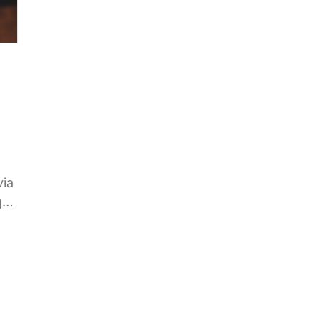
via
go
e