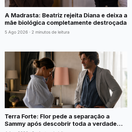
A Madrasta: Beatriz rejeita Diana e deixa a
mãe biológica completamente destroçada
5 Ago 2026
·
2 minutos de leitura
Terra Forte: Flor pede a separação a
Sammy após descobrir toda a verdade
sobre António