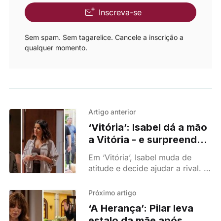
Inscreva-se
Sem spam. Sem tagarelice. Cancele a inscrição a
qualquer momento.
Artigo anterior
‘Vitória’: Isabel dá a mão
a Vitória - e surpreende
João com gesto
Em ‘Vitória’, Isabel muda de
inesperado!
atitude e decide ajudar a rival. O
gesto inesperado comove João
e pode mudar o rumo da
Próximo artigo
história.
‘A Herança’: Pilar leva
estalo da mãe após