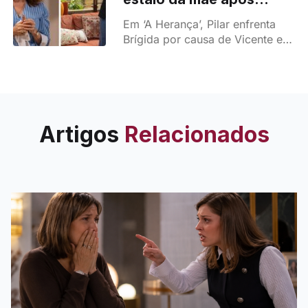
confronto explosivo -
Em ‘A Herança’, Pilar enfrenta
Brígida perde o controlo!
Brígida por causa de Vicente e
acaba agredida pela mãe. Rafael
intervém e promete vingar a
irmã.
Artigos
Relacionados