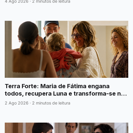
4 Ago 2026
·
2 minutos de leitura
Terra Forte: Maria de Fátima engana
todos, recupera Luna e transforma-se na
grande heroína
2 Ago 2026
·
2 minutos de leitura