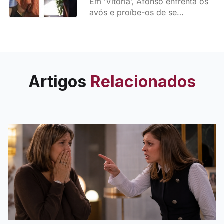
Em ‘Vitória’, Afonso enfrenta os
nós!”
avós e proíbe-os de se
aproximarem da família. A
revelação das mentiras e
traições dos Mendonça muda
tudo.
Artigos
Relacionados