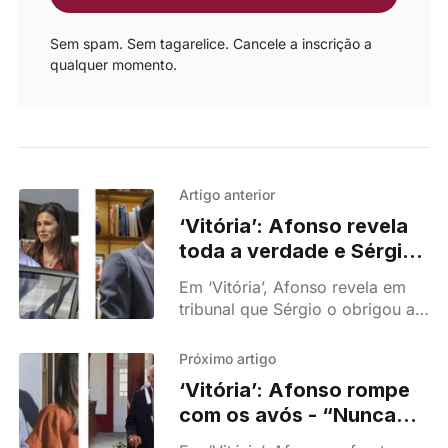
Sem spam. Sem tagarelice. Cancele a inscrição a
qualquer momento.
Artigo anterior
‘Vitória’: Afonso revela
toda a verdade e Sérgio
acaba em prisão
Em ‘Vitória’, Afonso revela em
preventiva
tribunal que Sérgio o obrigou a
plantar a droga que incriminou a
mãe. O vilão é preso
Próximo artigo
preventivamente e o caso muda
‘Vitória’: Afonso rompe
de rumo.
com os avós - “Nunca
mais se aproximem de