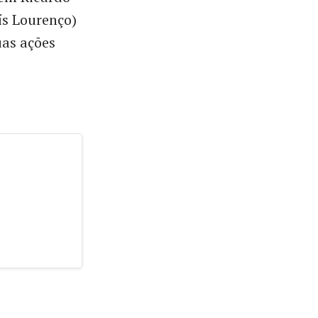
ís Lourenço)
uas ações