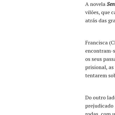
A novela
Sen
vilões, que
atrás das gr
Francisca (C
encontram-se
os seus pass
prisional, a
tentarem sob
Do outro lad
prejudicado 
rodas, com 