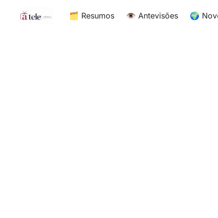
🗂 Resumos
👁 Antevisões
🌍 Nov