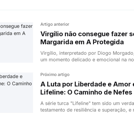
Artigo anterior
Virgílio não consegue fazer 
Margarida em A Protegida
Virgílio, interpretado por Diogo Morgado,
um momento delicado e emocional na no
Protegida. O diretor financeiro, que con
(Inês Herédia) para
Próximo artigo
A Luta por Liberdade e Amor
Lifeline: O Caminho de Nefes
A série turca "Lifeline" tem sido um verd
testamento de resiliência e superação, e
mais recente, pude ver momentos que m