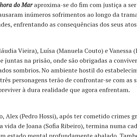
hora do Mar
aproxima-se do fim com justiça a ser 
 causaram inúmeros sofrimentos ao longo da tram
ades, enfrentando as consequências dos seus atos
láudia Vieira), Luísa (Manuela Couto) e Vanessa 
 juntas na prisão, onde são obrigadas a conviver
ados sombrios. No ambiente hostil do estabeleci
s três personagens terão de confrontar-se com as 
reviver à dura realidade que agora enfrentam.
o, Alex (Pedro Hossi), após ter cometido crimes g
a vida de Joana (Sofia Ribeiro), termina numa cad
um estado mental profundamente abalado. Tamb