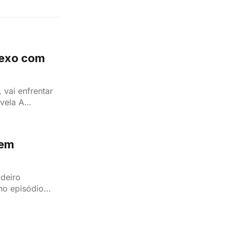
sexo com
 vai enfrentar
vela A
vida Margarida
 em
adeiro
 no episódio
arcaram