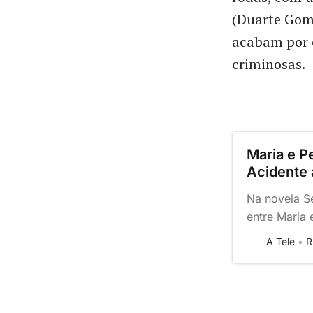
(Duarte Gome
acabam por c
criminosas.
Maria e P
Acidente 
Na novela S
entre Maria 
de um grave
A Tele
R
queda séria 
reencontra 
incondicion
início