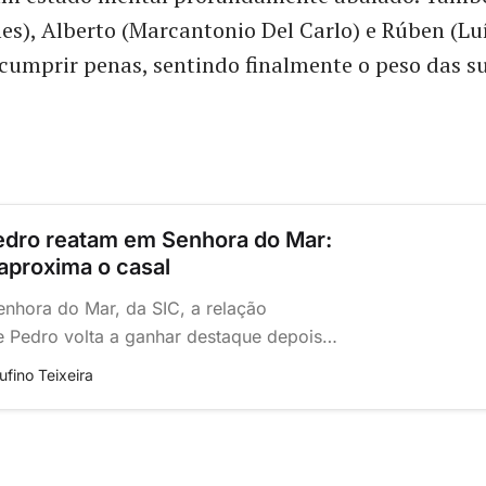
s), Alberto (Marcantonio Del Carlo) e Rúben (Lu
umprir penas, sentindo finalmente o peso das s
edro reatam em Senhora do Mar:
aproxima o casal
enhora do Mar, da SIC, a relação
e Pedro volta a ganhar destaque depois
 acidente. A neta de Abel sofre uma
ufino Teixeira
e é levada para o hospital, onde
o ex-namorado, que a apoia
almente. Este momento pode marcar o