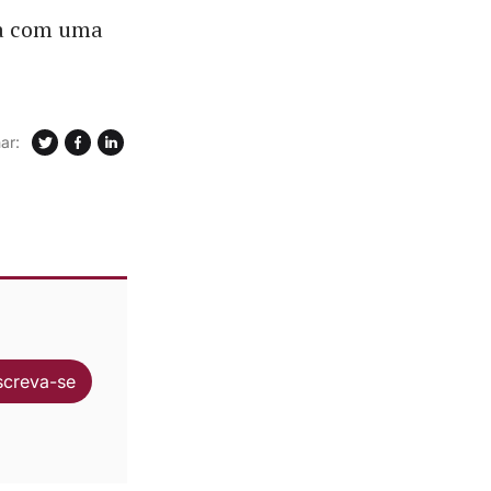
ma com uma
ar:
screva-se