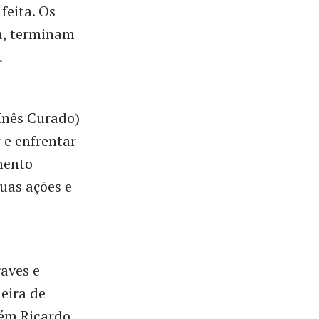
feita. Os
a, terminam
.
(Inês Curado)
 e enfrentar
mento
suas ações e
raves e
eira de
ém Ricardo