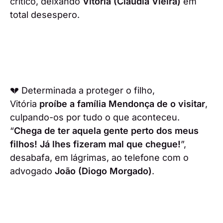
crítico, deixando
Vitória (Cláudia Vieira)
em
total desespero.
💔 Determinada a proteger o filho,
Vitória
proíbe a família Mendonça de o visitar
,
culpando-os por tudo o que aconteceu.
“
Chega de ter aquela gente perto dos meus
filhos! Já lhes fizeram mal que chegue!
”,
desabafa, em lágrimas, ao telefone com o
advogado
João (Diogo Morgado)
.