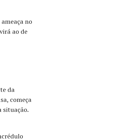
a ameaça no
virá ao de
te da
usa, começa
a situação.
incrédulo