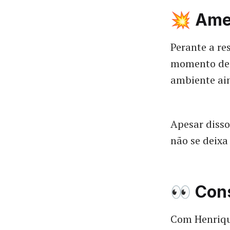
💥 Ame
Perante a re
momento de f
ambiente ain
Apesar disso
não se deixa
👀 Con
Com Henrique