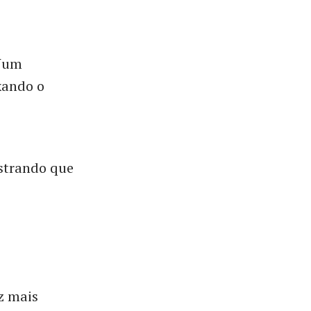
 Num
xando o
ostrando que
z mais