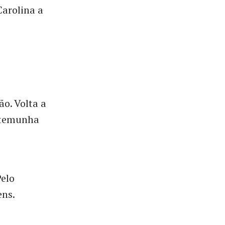
arolina a
ão. Volta a
estemunha
Pelo
ens.