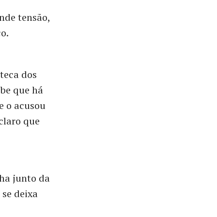
de tensão,
o.
teca dos
ebe que há
ue o acusou
claro que
nha junto da
 se deixa