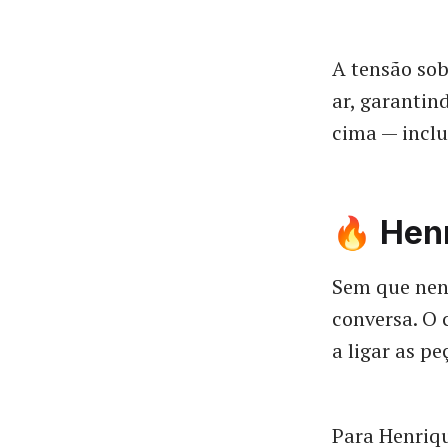
A tensão so
ar, garantin
cima — inclu
🔥 Hen
Sem que nenh
conversa. O 
a ligar as p
Para Henriqu