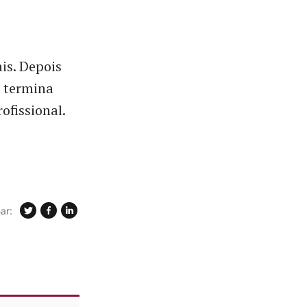
is. Depois
e termina
ofissional.
ar: