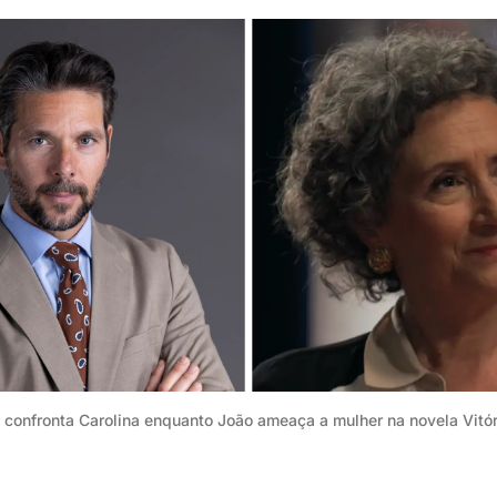
 confronta Carolina enquanto João ameaça a mulher na novela Vitór