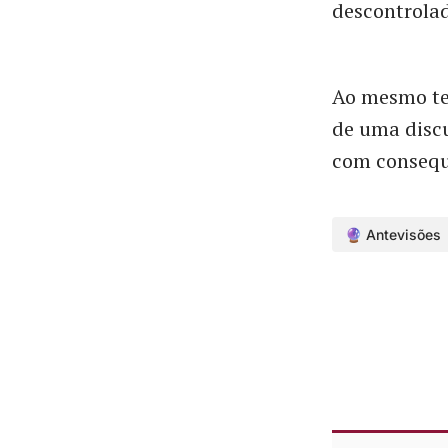
descontrolad
Ao mesmo tem
de uma discu
com consequê
🔮 Antevisões