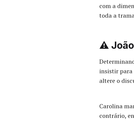
com a dimens
toda a trama
⚠️ João
Determinando
insistir par
altere o dis
Carolina man
contrário, e