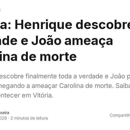
S
ia: Henrique descobr
ade e João ameaça
ina de morte
escobre finalmente toda a verdade e João 
chegando a ameaçar Carolina de morte. Saib
ntecer em Vitória.
xeira
Compartilh
026
·
2 minutos de leitura