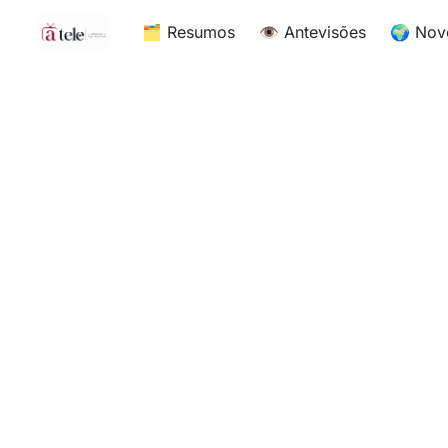
🗂 Resumos
👁 Antevisões
🌍 Nov