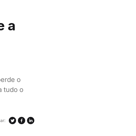
e a
perde o
a tudo o
ar: