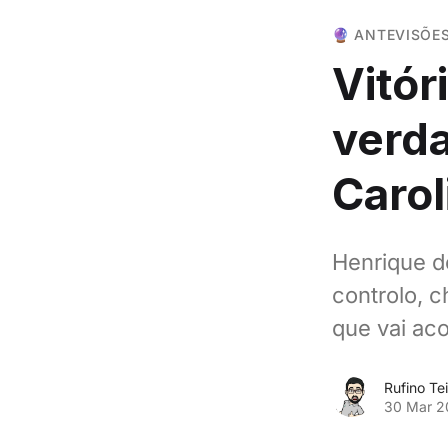
🔮 ANTEVISÕE
Vitór
verd
Carol
Henrique d
controlo, 
que vai aco
Rufino Tei
30 Mar 2