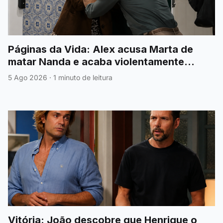
Páginas da Vida: Alex acusa Marta de
matar Nanda e acaba violentamente
agredido
5 Ago 2026
·
1 minuto de leitura
Vitória: João descobre que Henrique o