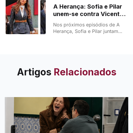
a veterinária emociona-se e
A Herança: Sofia e Pilar
troca um beijo apaixonado com
unem-se contra Vicente -
Talu.
“Estás despedido!”
Nos próximos episódios de A
Herança, Sofia e Pilar juntam
forças e humilham Vicente, que
é expulso da empresa dos
Novais. A guerra entre eles está
longe de terminar.
Artigos
Relacionados