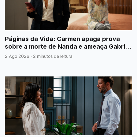
Páginas da Vida: Carmen apaga prova
sobre a morte de Nanda e ameaça Gabriel
para esconder a verdade
2 Ago 2026
·
2 minutos de leitura