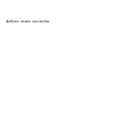
Artigo mais recente
'Vitória': Marina e Sérgio
envolvem-se! "Química
imediata"
Artigo mais antigo
'Amor à Prova': Adoção de
Nico em risco! "Ele não quer
conhecer o pai"