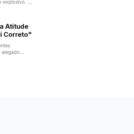
 explosivo. As
 Simone e os
 Lalá trazem
ca Atitude
i Correto"
entes
o alegado
e a atitude
impactou tanto