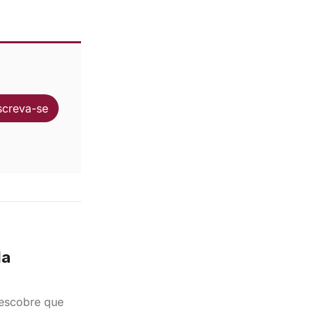
screva-se
la
escobre que