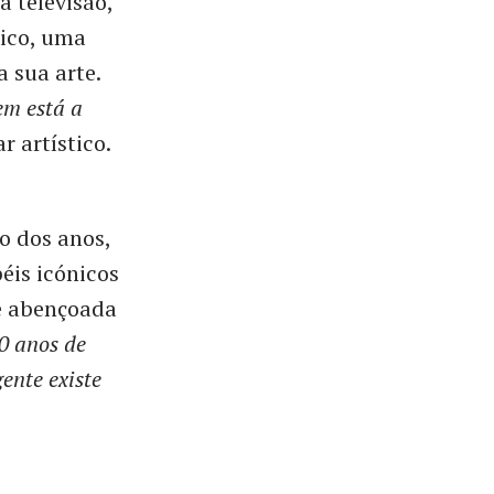
à televisão,
lico, uma
a sua arte.
em está a
r artístico.
o dos anos,
éis icónicos
se abençoada
0 anos de
ente existe