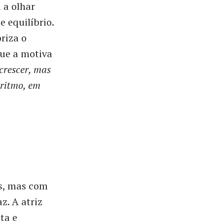
 a olhar
 equilíbrio.
riza o
que a motiva
crescer, mas
 ritmo, em
s, mas com
z. A atriz
ta e