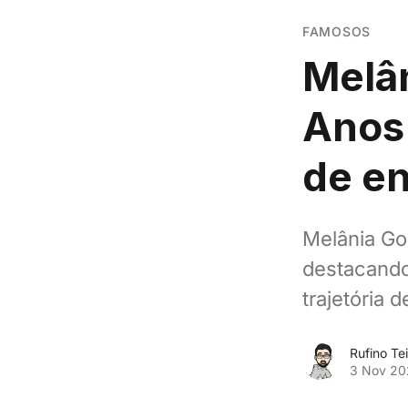
FAMOSOS
Melâ
Anos 
de en
Melânia Go
destacando
trajetória 
Rufino Tei
3 Nov 20