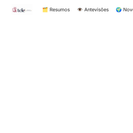
🗂 Resumos
👁 Antevisões
🌍 Nov