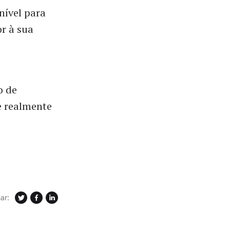
nível para
or à sua
o de
e realmente
ar: