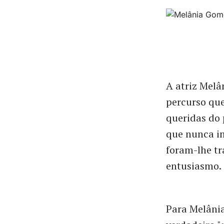
A atriz Melâ
percurso que
queridas do 
que nunca im
foram-lhe t
entusiasmo.
Para Melânia