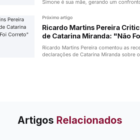
Simone é sua mãe, gerando um confronto
revelações chocantes sobre as ações de
planos de Regina e Valdemar para conter
Próximo artigo
emoção aos próximos episódios.
Ricardo Martins Pereira Criti
de Catarina Miranda: "Não Fo
Ricardo Martins Pereira comentou as rec
declarações de Catarina Miranda sobre 
envolvimento entre os dois, afirmando qu
dela foi "incorreta" e que tal insinuação 
o seu lado profissional quanto o pessoal.
Artigos
Relacionados