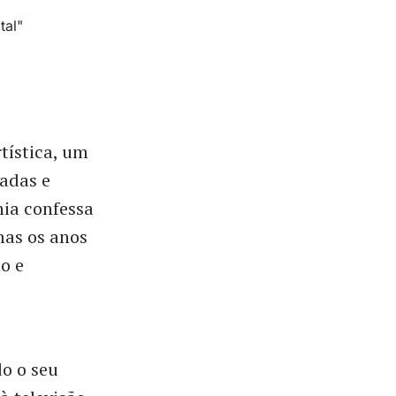
tística, um
adas e
nia confessa
mas os anos
o e
do o seu