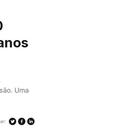
0
 anos
,
isão. Uma
ar: