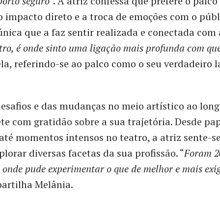
porto seguro
". A atriz confessa que prefere o palco 
 impacto direto e a troca de emoções com o púb
única que a faz sentir realizada e conectada com 
atro, é onde sinto uma ligação mais profunda com qu
ela, referindo-se ao palco como o seu verdadeiro la
esafios e das mudanças no meio artístico ao long
ete com gratidão sobre a sua trajetória. Desde pap
 até momentos intensos no teatro, a atriz sente-
plorar diversas facetas da sua profissão. “
Foram 2
, onde pude experimentar o que de melhor e mais exig
 partilha Melânia.