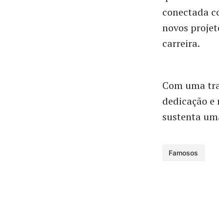
conectada co
novos projet
carreira.
Com uma tra
dedicação e 
sustenta uma
Famosos